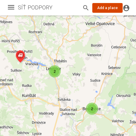
SÍŤ PODPORY
Add a place
2
2