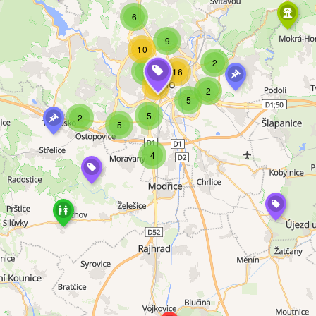
6
9
10
2
4
16
94
2
5
5
2
5
4