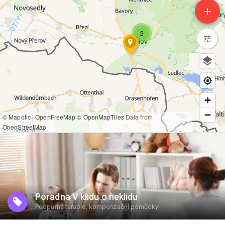
add
2
© Mapotic
|
OpenFreeMap
© OpenMapTiles
Data from
OpenStreetMap
Poradna V klidu o neklidu
Podpůrné terapie, kompenzační pomůcky