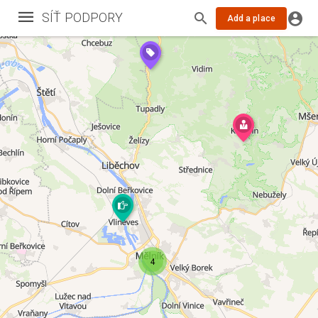
SÍŤ PODPORY
Add a place
4