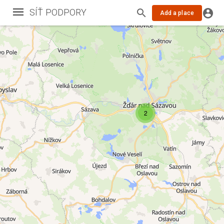
SÍŤ PODPORY
Add a place
2