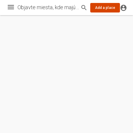
Objavte miesta, kde majú chránené živočíchy z Rozhýb labky svoj domov.
Add a place