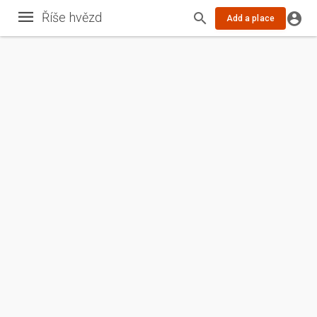
Říše hvězd
Add a place