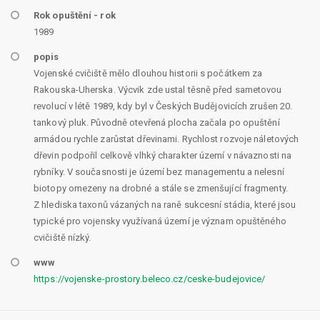
Rok opuštění - rok
1989
popis
Vojenské cvičiště mělo dlouhou historii s počátkem za
Rakouska-Uherska. Výcvik zde ustal těsně před sametovou
revolucí v létě 1989, kdy byl v Českých Budějovicích zrušen 20.
tankový pluk. Původně otevřená plocha začala po opuštění
armádou rychle zarůstat dřevinami. Rychlost rozvoje náletových
dřevin podpořil celkově vlhký charakter území v návaznosti na
rybníky. V současnosti je území bez managementu a nelesní
biotopy omezeny na drobné a stále se zmenšující fragmenty.
Z hlediska taxonů vázaných na raně sukcesní stádia, které jsou
typické pro vojensky využívaná území je význam opuštěného
cvičiště nízký.
www
https://vojenske-prostory.beleco.cz/ceske-budejovice/