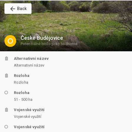
arrow_back
Back
České Budějovice
Potenciálně biologicky hodnotné
Alternativní název
Alternativní název
Rozloha
Rozloha
Rozloha
51 - 500 ha
Vojenské využití
Vojenské využití
Vojenské využití