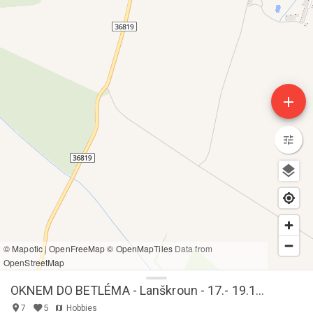
add
© Mapotic
|
OpenFreeMap
© OpenMapTiles
Data from
OpenStreetMap
OKNEM DO BETLÉMA - Lanškroun - 17.- 19.12. 2021
5
7
Hobbies