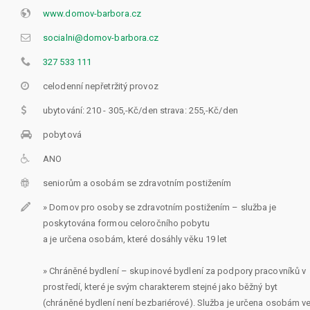
www.domov-barbora.cz
socialni@domov-barbora.cz
327 533 111
celodenní nepřetržitý provoz
ubytování: 210 - 305,-Kč/den strava: 255,-Kč/den
pobytová
ANO
seniorům a osobám se zdravotním postižením
» Domov pro osoby se zdravotním postižením – služba je
poskytována formou celoročního pobytu
a je určena osobám, které dosáhly věku 19 let
» Chráněné bydlení – skupinové bydlení za podpory pracovníků v
prostředí, které je svým charakterem stejné jako běžný byt
(chráněné bydlení není bezbariérové). Služba je určena osobám v