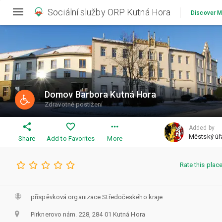
Sociální služby ORP Kutná Hora
Discover M
Domov Barbora Kutná Hora
Zdravotně postižení
share
favorite_outline
more_horiz
Added by
Share
Add to Favorites
More
Rate this plac
příspěvková organizace Středočeského kraje
Pirknerovo nám. 228, 284 01 Kutná Hora