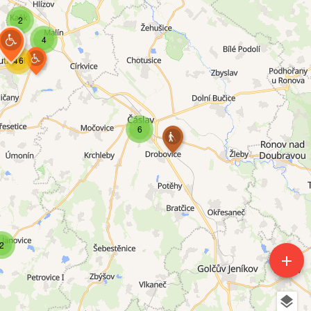
2
4
46
6
2
add