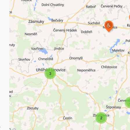
3
2
e