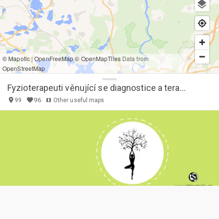
© Mapotic
|
OpenFreeMap
© OpenMapTiles
Data from
OpenStreetMap
Fyzioterapeuti věnující se diagnostice a terapii dysfunkce pánevního dna a léčbě inkontinence
96
99
Other useful maps
Naše mise