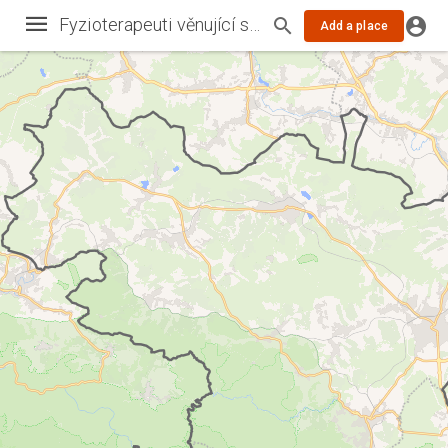
Fyzioterapeuti věnující se diagnostice a terapii dysfunkce pánevního dna a léčbě inkontinence
Add a place